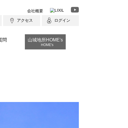
会社概要
アクセス
ログイン
質問
山城地所HOME's
HOME's