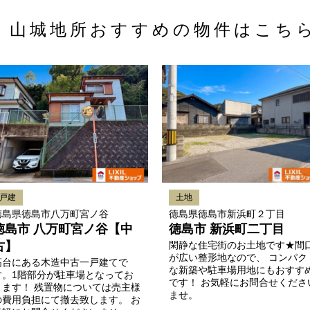
山城地所おすすめの
物件はこち
戸建
土地
徳島県徳島市八万町宮ノ谷
徳島県徳島市新浜町２丁目
徳島市 八万町宮ノ谷【中
徳島市 新浜町二丁目
古】
閑静な住宅街のお土地です★間
が広い整形地なので、 コンパク
高台にある木造中古一戸建てで
な新築や駐車場用地にもおすす
す。1階部分が駐車場となってお
です！ お気軽にお問合せくださ
ります！ 残置物については売主様
ませ。
の費用負担にて撤去致します。 お