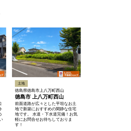
ら
土地
徳島県徳島市上八万町西山
徳島市 上八万町西山
口
前面道路が広々とした平坦なお土
ト
地で新築におすすめの閑静な住宅
め
地です。 水道・下水道完備！お気
い
軽にお問合せお待ちしておりま
す！