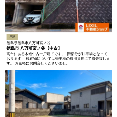
戸建
徳島県徳島市八万町宮ノ谷
徳島市 八万町宮ノ谷【中古】
高台にある木造中古一戸建てです。1階部分が駐車場となって
おります！ 残置物については売主様の費用負担にて撤去致しま
す。 お気軽にお問合せくださいませ。