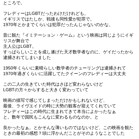
ところで。
フレディーはLGBTだったわけだけれども。
イギリスではたしか、戦後も同性愛が犯罪で。
1970年とかまでくらいは犯罪だったんじゃないのかな。
昔に観た『イミテーション・ゲーム』という映画は同じようにイギ
リスが舞台で
主人公はLGBT。
すっばらしいことを成し遂げた天才数学者なのに、ゲイだったから
逮捕されてしまいました
1950年くらいに素晴らしい数学者のチューリングは逮捕されて
1970年過ぎくらいに活躍してたクイーンのフレディーは大丈夫
この二人の生きていた時代はさほど変わらないけど
LGBTの方々からすると大きく変わっていて
映画の描写で感じてしまっただけかもしれないけど、
最後、ライヴエイドの時に大勢の観客が迎えてくれていて
フレディーはこの時代に生まれてきて本当によかったなぁ
と。数年で国民もこんなに変わるものなのか。と
良かったなぁ。とかそんな薄いものではないけど、この映画を観た
ときの最初の感想？頭に浮かんだことがそのようなことでした