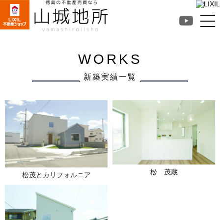
徳島不動産売買なら山
城地所
WORKS
新築実績一覧
松 茂蔵
松茂とカリフォルニア