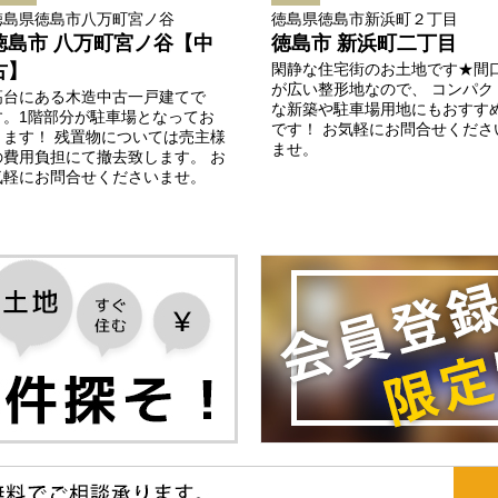
徳島県徳島市八万町宮ノ谷
徳島県徳島市新浜町２丁目
徳島市 八万町宮ノ谷【中
徳島市 新浜町二丁目
古】
閑静な住宅街のお土地です★間
が広い整形地なので、 コンパク
高台にある木造中古一戸建てで
な新築や駐車場用地にもおすす
す。1階部分が駐車場となってお
です！ お気軽にお問合せくださ
ります！ 残置物については売主様
ませ。
の費用負担にて撤去致します。 お
気軽にお問合せくださいませ。