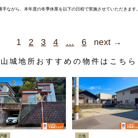
がら、本年度の冬季休業を以下の日程で実施させていただきます。 ◆冬
1
2
3
4
…
6
next →
山城地所おすすめの
物件はこちら
戸建
土地