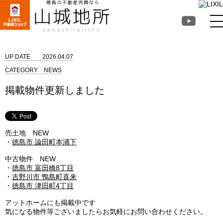
徳島不動産売買なら山
城地所
UP DATE
2026.04.07
CATEGORY
NEWS
掲載物件更新しました
売土地 NEW
・
徳島市 論田町本浦下
中古物件 NEW
・
徳島市 富田橋8丁目
・
吉野川市 鴨島町喜来
・
徳島市 津田町4丁目
アットホームにも掲載中です
気になる物件等ございましたらお気軽にお問い合わせください。