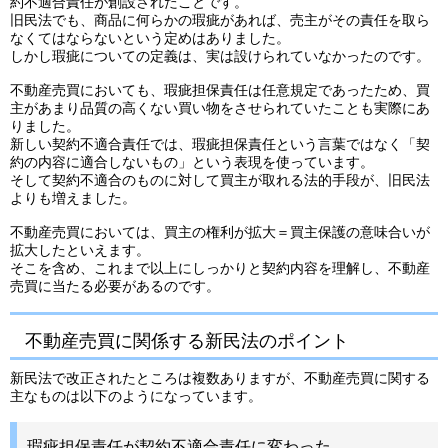
約不適合責任が創設されたことです。
旧民法でも、商品に何らかの瑕疵があれば、売主がその責任を取ら
なくてはならないという定めはありました。
しかし瑕疵についての定義は、実は設けられていなかったのです。
不動産売買においても、瑕疵担保責任は任意規定であったため、買
主があまり品質の高くない買い物をさせられていたことも実際にあ
りました。
新しい契約不適合責任では、瑕疵担保責任という言葉ではなく「契
約の内容に適合しないもの」という表現を使っています。
そして契約不適合のものに対して買主が取れる法的手段が、旧民法
よりも増えました。
不動産売買においては、買主の権利が拡大＝買主保護の意味合いが
拡大したといえます。
そこを含め、これまで以上にしっかりと契約内容を理解し、不動産
売買に当たる必要があるのです。
不動産売買に関係する新民法のポイント
新民法で改正されたところは複数ありますが、不動産売買に関する
主なものは以下のようになっています。
瑕疵担保責任が契約不適合責任に変わった