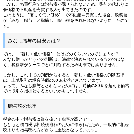
しかし、売買行為では贈与税が課せられないため、贈与の代わりに
低価格で不動産を売買する人が出てきたのです。
このように ”著しく低い価格” で不動産を売買した場合、税務署
が「みなし贈与」と指摘し、贈与税を免れられないようにしたので
す。
みなし贈与の目安とは？
では、 ”著しく低い価格” とはどのくらいなのでしょうか？
みなし贈与かどうかの判断は、法律で決められているものではな
く、税務署がケースごとに判断するため明確ではありません。
しかし、これまでの判例からすると、著しく低い価格の判断基準
は、土地取引の場合時価の80％未満とされています。
よって、みなし贈与とされないためには、時価の80％を超える価格
での取引を指標とするといいかもしれません。
贈与税の税率
税金の中で贈与税は群を抜いて税率が高いです。
もともと贈与税は相続税逃れのために作られたため、一般的に相続
税よりも贈与税の方がさらに重税となっています。