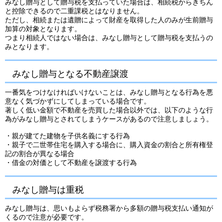
みなし贈与として贈与税を支払っていた場合は、相続税からきちん
と控除できるので二重課税とはなりません。
ただし、相続または遺贈によって財産を取得した人のみが生前贈与
加算の対象となります。
つまり相続人ではない場合は、みなし贈与として贈与税を支払うの
みとなります。
みなし贈与となる不動産譲渡
一番気をつけなければいけないことは、みなし贈与となる行為を悪
意なく気づかずにしてしまっている場合です。
著しく低い金額で不動産を売買した場合以外では、以下のような行
為がみなし贈与とされてしまうケースがあるので注意しましょう。
・親が建てた建物を子供名義にする行為
・親子で二世帯住宅を購入する場合に、購入資金の割合と所有権登
記の割合が異なる場合
・借金の対価として不動産を譲渡する行為
みなし贈与は重税
みなし贈与は、思いもよらず税務署から多額の贈与税支払い通知が
くるので注意が必要です。