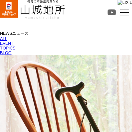
徳島不動産売買なら山
城地所
NEWS
ニュース
ALL
EVENT
TOPICS
BLOG