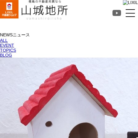
徳島不動産売買なら山
城地所
NEWS
ニュース
ALL
EVENT
TOPICS
BLOG