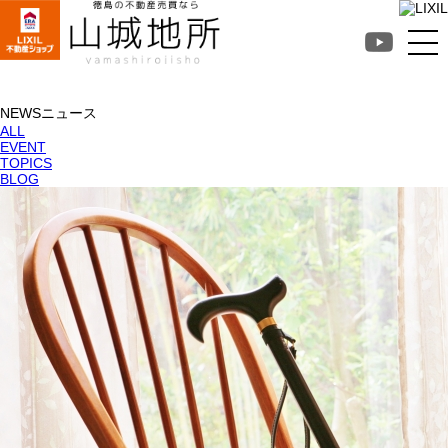
徳島不動産売買なら山
城地所
NEWS
ニュース
ALL
EVENT
TOPICS
BLOG